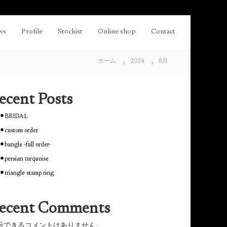
ws
Profile
Stockist
Online shop
Contact
ホーム
2024
8月
ecent Posts
⚫︎BRIDAL
⚫︎custom order
⚫︎bangle -full order-
⚫︎persian turquoise
⚫︎triangle stamp ring
ecent Comments
示できるコメントはありません。