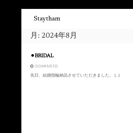
コ
Staytham
ン
テ
ン
月:
2024年8月
ツ
へ
ス
キ
⚫︎BRIDAL
ッ
2024年8月5日
プ
先日、結婚指輪納品させていただきました。 […]