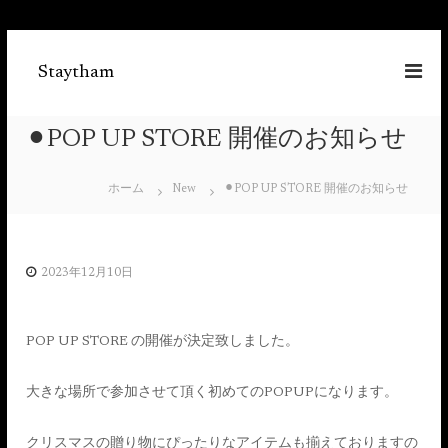
コ
ン
Staytham
テ
ン
ツ
⚫︎POP UP STORE 開催のお知らせ
へ
ス
キ
ホーム
New
⚫︎POP UP STORE 開催のお知らせ
ッ
プ
2023年12月10日
POP UP STORE の開催が決定致しました。
大きな場所で参加させて頂く初めてのPOPUPになります。
クリスマスの贈り物にぴったりなアイテムも揃えておりますの