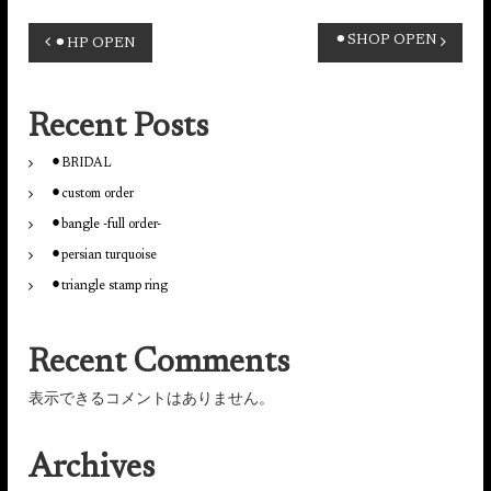
投
⚫︎SHOP OPEN
⚫︎HP OPEN
稿
Recent Posts
ナ
⚫︎BRIDAL
ビ
⚫︎custom order
⚫︎bangle -full order-
ゲ
⚫︎persian turquoise
ー
⚫︎triangle stamp ring
シ
Recent Comments
ョ
表示できるコメントはありません。
ン
Archives